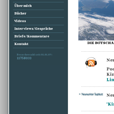
Über mich
Bücher
Videos
Interviews/Gespräche
Briefe/Kommentare
DIE BOTSCHA
Kontakt
Besucherzahl seit 01.01.07:
11758033
Neu
Pod
Kin
Lin
Neu
"Ki